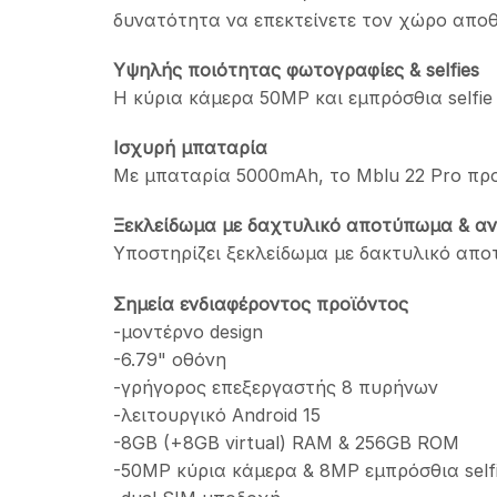
δυνατότητα να επεκτείνετε τον χώρο αποθ
Υψηλής ποιότητας φωτογραφίες & selfies
Η κύρια κάμερα 50MP και εμπρόσθια selfi
Ισχυρή μπαταρία
Με μπαταρία 5000mAh, το Mblu 22 Pro προ
Ξεκλείδωμα με δαχτυλικό αποτύπωμα & α
Υποστηρίζει ξεκλείδωμα με δακτυλικό απ
Σημεία ενδιαφέροντος προϊόντος
-μοντέρνο design
-6.79" οθόνη
-γρήγορος επεξεργαστής 8 πυρήνων
-λειτουργικό Android 15
-8GB (+8GB virtual) RAM & 256GB ROM
-50MP κύρια κάμερα & 8MP εμπρόσθια self