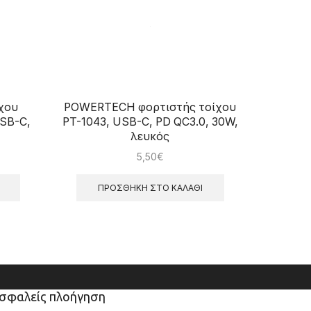
χου
POWERTECH φορτιστής τοίχου
Βάση s
SB-C,
PT-1043, USB-C, PD QC3.0, 30W,
χωρ
λευκός
5,50
€
ΠΡΟΣΘΉΚΗ ΣΤΟ ΚΑΛΆΘΙ
Π
σφαλείς πλοήγηση