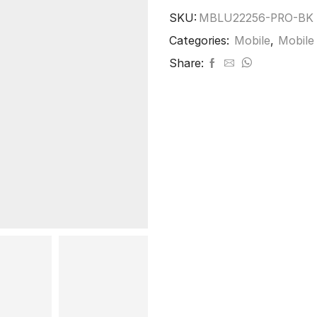
Pro,
SKU:
MBLU22256-PRO-BK
6.79",
8/256GB,
Categories:
Mobile
,
Mobile
5000mAh,
Share:
μαύρο
ποσότητα