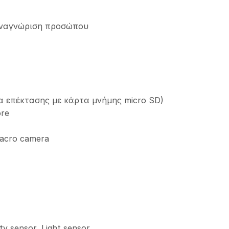
αναγνώριση προσώπου
α επέκτασης με κάρτα μνήμης micro SD)
ore
acro camera
y sensor, Light sensor