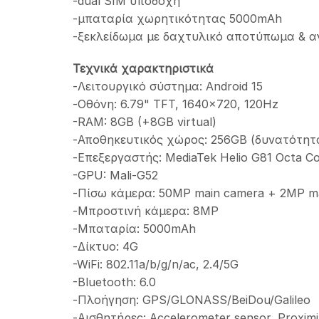
-dual SIM υποδοχή
-μπαταρία χωρητικότητας 5000mAh
-ξεκλείδωμα με δαχτυλικό αποτύπωμα & 
Τεχνικά χαρακτηριστικά
-Λειτουργικό σύστημα: Android 15
-Οθόνη: 6.79" TFT, 1640×720, 120Hz
-RAM: 8GB (+8GB virtual)
-Αποθηκευτικός χώρος: 256GB (δυνατότητ
-Επεξεργαστής: MediaTek Helio G81 Octa C
-GPU: Mali-G52
-Πίσω κάμερα: 50MP main camera + 2MP m
-Μπροστινή κάμερα: 8MP
-Μπαταρία: 5000mAh
-Δίκτυο: 4G
-WiFi: 802.11a/b/g/n/ac, 2.4/5G
-Bluetooth: 6.0
-Πλοήγηση: GPS/GLONASS/BeiDou/Galileo
-Αισθητήρες: Accelerometer sensor, Proximit