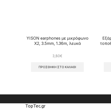
YISON earphones με μικρόφωνο
Εξάρ
X2, 3.5mm, 1.36m, λευκά
τοπο
3,80
€
ΠΡΟΣΘΉΚΗ ΣΤΟ ΚΑΛΆΘΙ
TopTec.gr