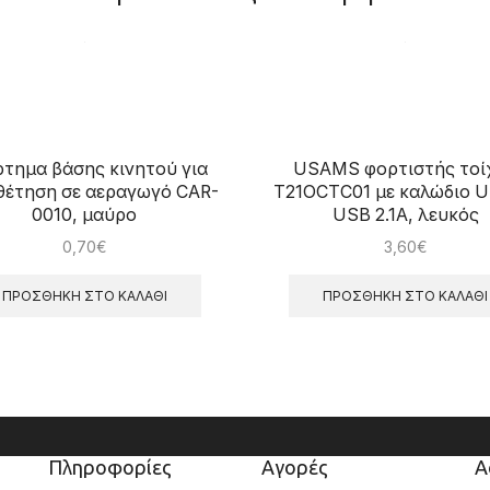
τημα βάσης κινητού για
USAMS φορτιστής τοί
θέτηση σε αεραγωγό CAR-
T21OCTC01 με καλώδιο U
0010, μαύρο
USB 2.1A, λευκός
0,70
€
3,60
€
ΠΡΟΣΘΉΚΗ ΣΤΟ ΚΑΛΆΘΙ
ΠΡΟΣΘΉΚΗ ΣΤΟ ΚΑΛΆΘΙ
Πληροφορίες
Αγορές
Α