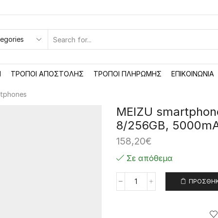
SEARCH
INPUT
Ή
ΤΡΌΠΟΙ ΑΠΟΣΤΟΛΉΣ
ΤΡΌΠΟΙ ΠΛΗΡΩΜΉΣ
ΕΠΙΚΟΙΝΩΝΊΑ
tphones
MEIZU smartphone
8/256GB, 5000mA
158,20
€
Σε απόθεμα
ΠΡΟΣΘΉΚ
MEIZU
smartphone
Mblu
22