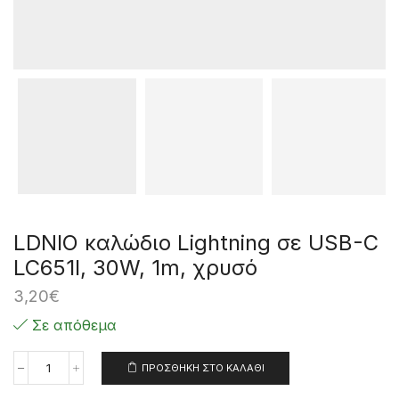
LDNIO καλώδιο Lightning σε USB-C
LC651I, 30W, 1m, χρυσό
3,20
€
Σε απόθεμα
ΠΡΟΣΘΉΚΗ ΣΤΟ ΚΑΛΆΘΙ
LDNIO
καλώδιο