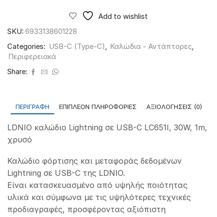
Lightning
σε
Add to wishlist
USB-
C
SKU:
6933138601228
LC651I,
Categories:
USB-C (Type-C)
,
Καλώδια - Αντάπτορες
,
30W,
Περιφερειακά
1m,
χρυσό
Share:
ποσότητα
ΠΕΡΙΓΡΑΦΉ
ΕΠΙΠΛΈΟΝ ΠΛΗΡΟΦΟΡΊΕΣ
ΑΞΙΟΛΟΓΉΣΕΙΣ (0)
LDNIO καλώδιο Lightning σε USB-C LC651I, 30W, 1m,
χρυσό
Καλώδιο φόρτισης και μεταφοράς δεδομένων
Lightning σε USB-C της LDNIO.
Είναι κατασκευασμένο από υψηλής ποιότητας
υλικά και σύμφωνα με τις υψηλότερες τεχνικές
προδιαγραφές, προσφέροντας αξιόπιστη