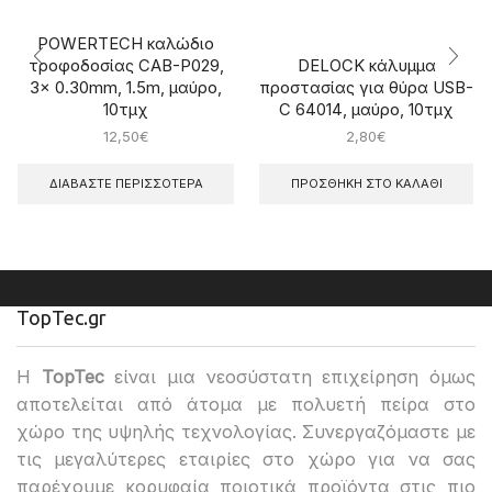
POWERTECH καλώδιο
DELOCK κάλυμμα
τροφοδοσίας CAB-P029,
προστασίας για θύρα USB-
3x 0.30mm, 1.5m, μαύρο,
C 64014, μαύρο, 10τμχ
10τμχ
12,50
€
2,80
€
ΔΙΑΒΆΣΤΕ ΠΕΡΙΣΣΌΤΕΡΑ
ΠΡΟΣΘΉΚΗ ΣΤΟ ΚΑΛΆΘΙ
TopTec.gr
H
TopTec
είναι μια νεοσύστατη επιχείρηση όμως
αποτελείται από άτομα με πολυετή πείρα στο
χώρο της υψηλής τεχνολογίας. Συνεργαζόμαστε με
τις μεγαλύτερες εταιρίες στο χώρο για να σας
παρέχουμε κορυφαία ποιοτικά προϊόντα στις πιο