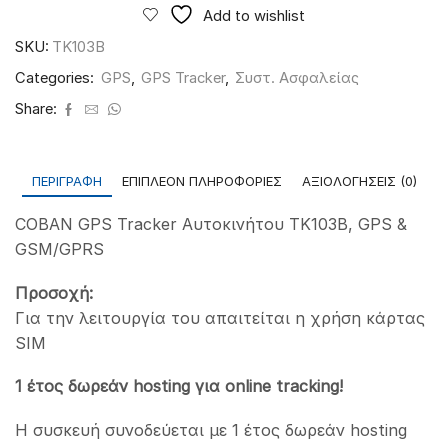
Αυτοκινήτου
Add to wishlist
TK103B,
GPS
SKU:
TK103B
&
Categories:
GPS
,
GPS Tracker
,
Συστ. Ασφαλείας
GSM/GPRS
ποσότητα
Share:
ΠΕΡΙΓΡΑΦΉ
ΕΠΙΠΛΈΟΝ ΠΛΗΡΟΦΟΡΊΕΣ
ΑΞΙΟΛΟΓΉΣΕΙΣ (0)
COBAN GPS Tracker Αυτοκινήτου TK103B, GPS &
GSM/GPRS
Προσοχή:
Για την λειτουργία του απαιτείται η χρήση κάρτας
SIM
1 έτος δωρεάν hosting για online tracking!
Η συσκευή συνοδεύεται με 1 έτος δωρεάν hosting