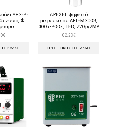
υάλι APS-8-
APEXEL ψηφιακό
4x zoom, Φ
μικροσκόπιο APL-MS008,
 μαύρο
400x-800x, LED, 720p/2MP
40
€
82,20
€
ΤΟ ΚΑΛΆΘΙ
ΠΡΟΣΘΉΚΗ ΣΤΟ ΚΑΛΆΘΙ