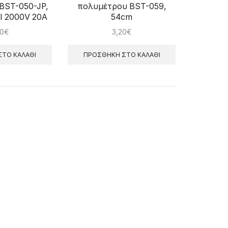
BST-050-JP,
πολυμέτρου BST-059,
I 2000V 20A
54cm
50
€
3,20
€
ΤΟ ΚΑΛΆΘΙ
ΠΡΟΣΘΉΚΗ ΣΤΟ ΚΑΛΆΘΙ