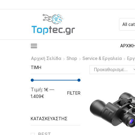
ΑΡΧΙΚ
Αρχική Σελίδα
Shop
Service & Εργαλεία
Εργ
ΤΙΜΉ
Τιμή:
—
1€
FILTER
1.409€
ΚΑΤΑΣΚΕΥΑΣΤΉΣ
BEST