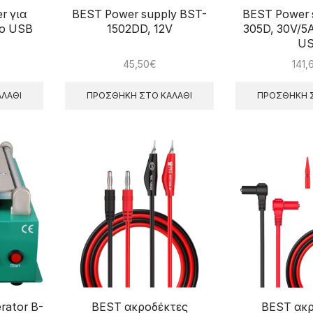
r για
BEST Power supply BST-
BEST Power 
ro USB
1502DD, 12V
305D, 30V/5A
U
45,50
€
141,
ΛΆΘΙ
ΠΡΟΣΘΉΚΗ ΣΤΟ ΚΑΛΆΘΙ
ΠΡΟΣΘΉΚΗ Σ
rator B-
BEST ακροδέκτες
BEST ακρ