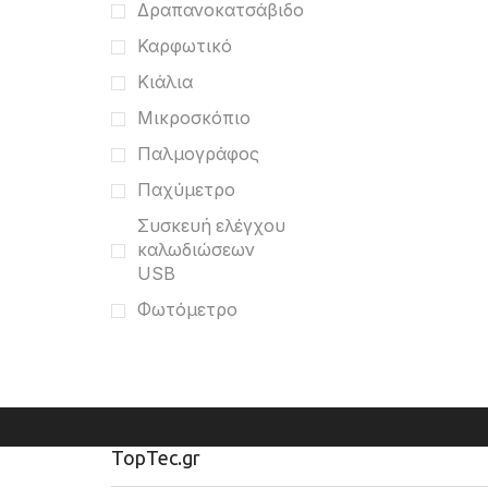
Δραπανοκατσάβιδο
Καρφωτικό
Κιάλια
Μικροσκόπιο
Παλμογράφος
Παχύμετρο
Συσκευή ελέγχου
καλωδιώσεων
USB
Φωτόμετρο
TopTec.gr