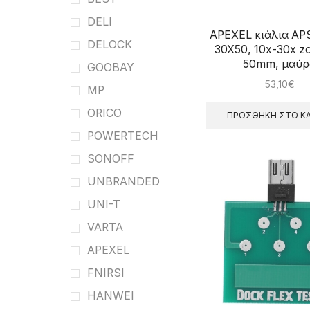
DELI
APEXEL κιάλια AP
DELOCK
30X50, 10x-30x z
50mm, μαύρ
GOOBAY
53,10
€
MP
ORICO
ΠΡΟΣΘΉΚΗ ΣΤΟ ΚΑ
POWERTECH
SONOFF
UNBRANDED
UNI-T
VARTA
APEXEL
FNIRSI
HANWEI