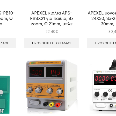
S-PB10-
APEXEL κιάλια APS-
APEXEL μονοκ
oom, Φ
PB8X21 για παιδιά, 8x
24X30, 8x-2
α
zoom, Φ 21mm, μπλε
30mm,
22,40
€
30,
ΛΆΘΙ
ΠΡΟΣΘΉΚΗ ΣΤΟ ΚΑΛΆΘΙ
ΠΡΟΣΘΉΚΗ Σ