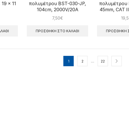
 19 x 11
πολυμέτρου BST-030-JP,
πολυμέτρου 
104cm, 2000V/20A
45mm, CAT II
7,50
€
19,
ΛΆΘΙ
ΠΡΟΣΘΉΚΗ ΣΤΟ ΚΑΛΆΘΙ
ΠΡΟΣΘΉΚΗ Σ
…
1
2
22