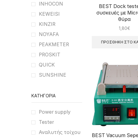
INHOCON
BEST Dock teste
συσκευές με Mic
KEWEISI
θύρα
KINZIR
1,80
€
NOYAFA
ΠΡΟΣΘΉΚΗ ΣΤΟ ΚΑ
PEAKMETER
PROSKIT
QUICK
SUNSHINE
ΚΑΤΗΓΟΡΊΑ
Power supply
Tester
Αναλυτής τοίχου
BEST Vacuum Sepe