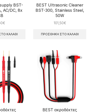
supply BST-
BEST Ultrasonic Cleaner
, AC/DC, 8x
BST-300, Stainless Steel,
SB
50W
60
€
101,50
€
ΤΟ ΚΑΛΆΘΙ
ΠΡΟΣΘΉΚΗ ΣΤΟ ΚΑΛΆΘΙ
οδέκτες
BEST ακροδέκτες