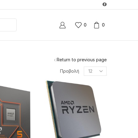
0
0
Return to previous page
Products
Προβολή
per
page