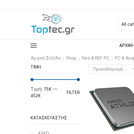
ΑΡΧΙΚ
Αρχική Σελίδα
Shop
Νέα & REF PC
PC & Ανα
ΤΙΜΉ
Τιμή:
—
75€
FILTER
452€
ΚΑΤΑΣΚΕΥΑΣΤΉΣ
AMD