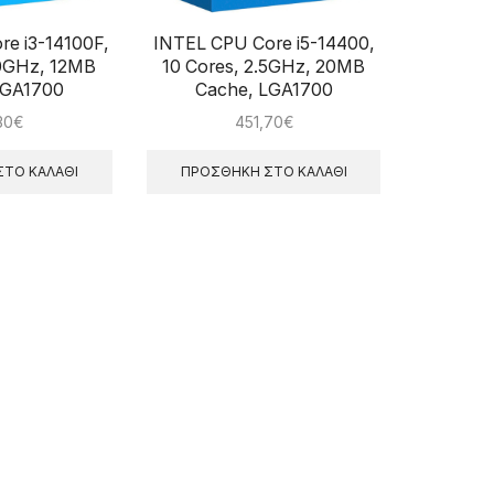
e i3-14100F,
INTEL CPU Core i5-14400,
50GHz, 12MB
10 Cores, 2.5GHz, 20MB
LGA1700
Cache, LGA1700
30
€
451,70
€
ΤΟ ΚΑΛΆΘΙ
ΠΡΟΣΘΉΚΗ ΣΤΟ ΚΑΛΆΘΙ