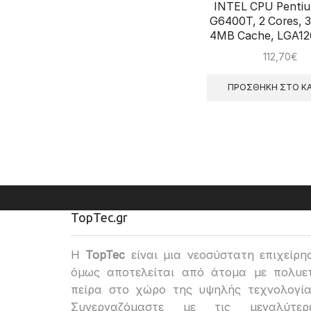
INTEL CPU Pentiu
G6400T, 2 Cores, 
4MB Cache, LGA120
112,70
€
ΠΡΟΣΘΉΚΗ ΣΤΟ ΚΑ
TopTec.gr
H
TopTec
είναι μια νεοσύστατη επιχείρη
όμως αποτελείται από άτομα με πολυε
πείρα στο χώρο της υψηλής τεχνολογία
Συνεργαζόμαστε με τις μεγαλύτερ