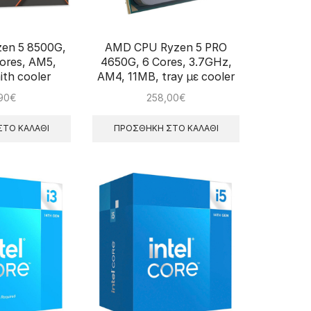
en 5 8500G,
AMD CPU Ryzen 5 PRO
ores, AM5,
4650G, 6 Cores, 3.7GHz,
th cooler
AM4, 11MB, tray με cooler
90
€
258,00
€
ΤΟ ΚΑΛΆΘΙ
ΠΡΟΣΘΉΚΗ ΣΤΟ ΚΑΛΆΘΙ