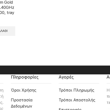
m Gold
3.40GHz
0, tray
ΛΆΘΙ
Πληροφορίες
Αγορές
Α
ση
Όροι Χρήσης
Τρόποι Πληρωμής
Η
τή
π
Προστασία
Τρόποι Αποστολής
ς.
τ
Δεδομένων
ες
Επιστροφές