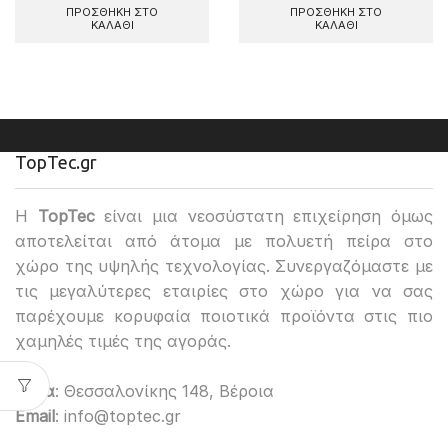
ΠΡΟΣΘΉΚΗ ΣΤΟ
ΠΡΟΣΘΉΚΗ ΣΤΟ
ΚΑΛΆΘΙ
ΚΑΛΆΘΙ
TopTec.gr
H
TopTec
είναι μια νεοσύστατη επιχείρηση όμως
αποτελείται από άτομα με πολυετή πείρα στο
χώρο της υψηλής τεχνολογίας. Συνεργαζόμαστε με
τις μεγαλύτερες εταιρίες στο χώρο για να σας
παρέχουμε κορυφαία ποιοτικά προϊόντα στις πιο
χαμηλές τιμές της αγοράς.
Εδρα
: Θεσσαλονίκης 148, Βέροια
Email
: info@toptec.gr