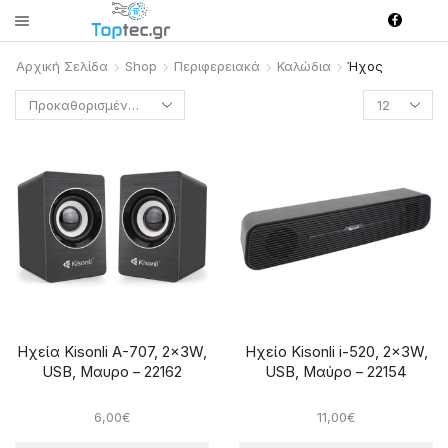
Αρχική Σελίδα
Shop
Περιφερειακά
Καλώδια
Ήχος
Products
per
page
Ηχεία Kisonli A-707, 2x3W,
Ηχείο Kisonli i-520, 2x3W,
USB, Μαυρο – 22162
USB, Μαύρο – 22154
6,00
€
11,00
€